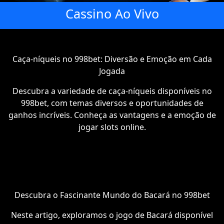
Cassino Ao Vivo
Caça-níqueis no 998bet: Diversão e Emoção em Cada
Jogada
Descubra a variedade de caça-níqueis disponíveis no
998bet, com temas diversos e oportunidades de
ganhos incríveis. Conheça as vantagens e a emoção de
jogar slots online.
Descubra o Fascinante Mundo do Bacará no 998bet
Neste artigo, exploramos o jogo de Bacará disponível