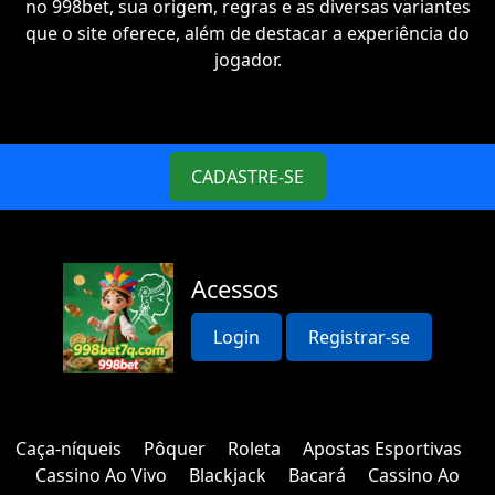
no 998bet, sua origem, regras e as diversas variantes
que o site oferece, além de destacar a experiência do
jogador.
CADASTRE-SE
Acessos
Login
Registrar-se
Caça-níqueis
Pôquer
Roleta
Apostas Esportivas
Cassino Ao Vivo
Blackjack
Bacará
Cassino Ao