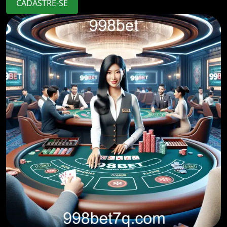
CADASTRE-SE